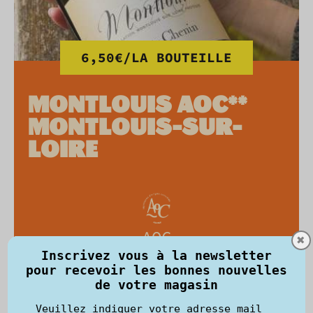
6,50€/LA BOUTEILLE
MONTLOUIS AOC**
MONTLOUIS-SUR-
LOIRE
AOC
✖
75CL, SOIT 8,66€/L