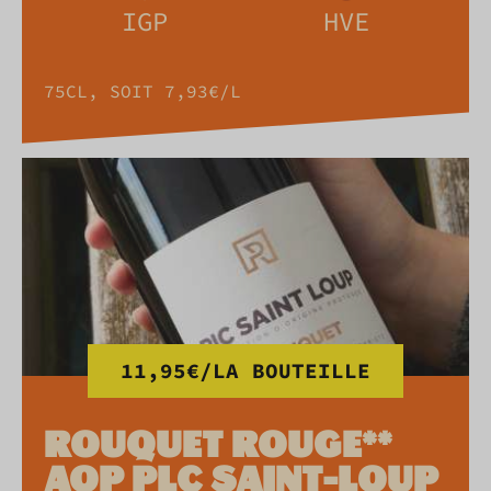
IGP
HVE
75CL, SOIT 7,93€/L
11,95€/LA BOUTEILLE
ROUQUET ROUGE**
AOP PLC SAINT-LOUP