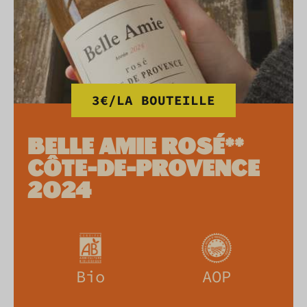
3€/LA BOUTEILLE
BELLE AMIE ROSÉ**
CÔTE-DE-PROVENCE
2024
Bio
AOP