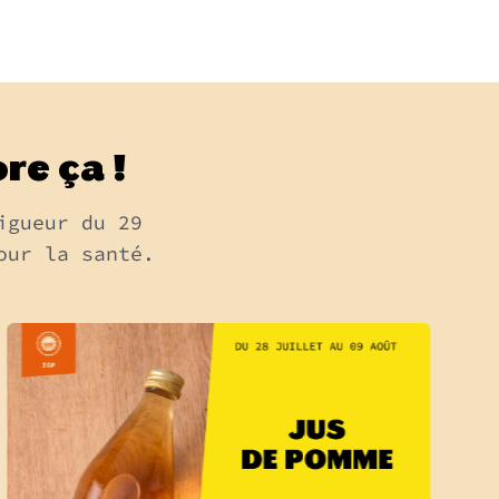
re ça !
igueur du 29
our la santé.