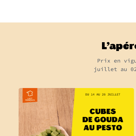
L’apér
Prix en vig
juillet au 0