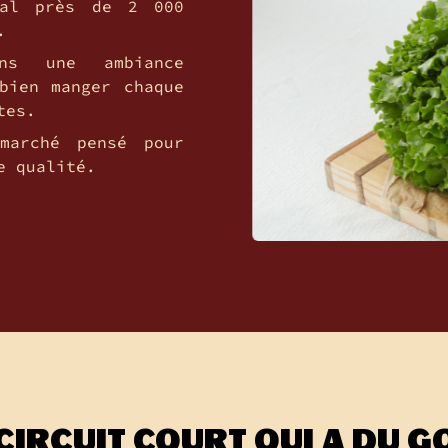
tal près de 2 000
.
ns une ambiance
bien manger chaque
tes.
marché pensé pour
e qualité.
 CIRCUIT COURT QUI A DU G