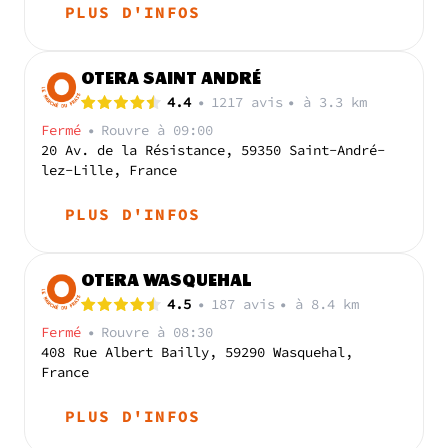
PLUS D'INFOS
OTERA SAINT ANDRÉ
4.4
•
1217
avis
•
à 3.3 km
Fermé
•
Rouvre
à 09:00
20 Av. de la Résistance, 59350 Saint-André-
lez-Lille, France
PLUS D'INFOS
OTERA WASQUEHAL
4.5
•
187
avis
•
à 8.4 km
Fermé
•
Rouvre
à 08:30
408 Rue Albert Bailly, 59290 Wasquehal,
France
PLUS D'INFOS