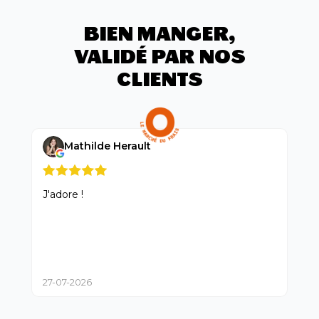
BIEN MANGER,
VALIDÉ PAR NOS
CLIENTS
Mathilde Herault
J'adore !
Marr
vend
fin
jama
05-
27-07-2026